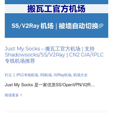
Just My Socks – 搬瓦工官方机场 | 支持
Shadowsocks/SS/V2Ray | CN2 GIA/IPLC
专线机场推荐
灯云
|
IPLC专线机场
,
SS机场
,
V2Ray机场
,
机场大全
Just My Socks 是一家优质SS/OpenVPN/V2R…
阅读更多