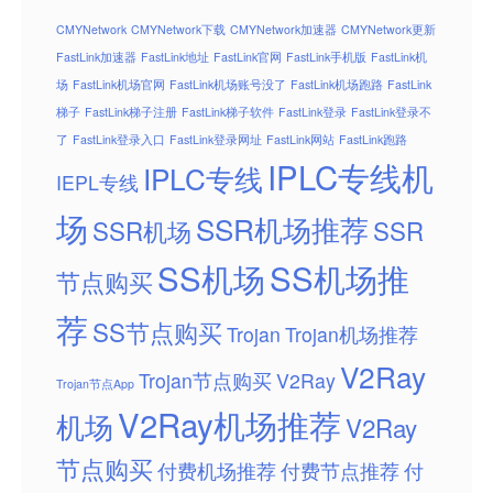
CMYNetwork
CMYNetwork下载
CMYNetwork加速器
CMYNetwork更新
FastLink加速器
FastLink地址
FastLink官网
FastLink手机版
FastLink机
场
FastLink机场官网
FastLink机场账号没了
FastLink机场跑路
FastLink
梯子
FastLink梯子注册
FastLink梯子软件
FastLink登录
FastLink登录不
了
FastLink登录入口
FastLink登录网址
FastLink网站
FastLink跑路
IPLC专线机
IPLC专线
IEPL专线
场
SSR机场推荐
SSR机场
SSR
SS机场
SS机场推
节点购买
荐
SS节点购买
Trojan
Trojan机场推荐
V2Ray
Trojan节点购买
V2Ray
Trojan节点App
V2Ray机场推荐
机场
V2Ray
节点购买
付费机场推荐
付费节点推荐
付