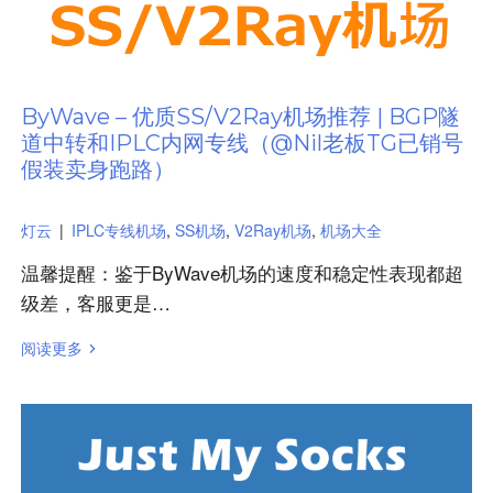
ByWave – 优质SS/V2Ray机场推荐 | BGP隧
道中转和IPLC内网专线（@Nil老板TG已销号
假装卖身跑路）
灯云
|
IPLC专线机场
,
SS机场
,
V2Ray机场
,
机场大全
温馨提醒：鉴于ByWave机场的速度和稳定性表现都超
级差，客服更是…
阅读更多