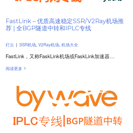
FastLink – 优质高速稳定SSR/V2Ray机场推
荐 | 全BGP隧道中转和IPLC专线
灯云
|
SSR机场
,
V2Ray机场
,
机场大全
FastLink，又称FaskLink机场或FaskLink加速器…
阅读更多