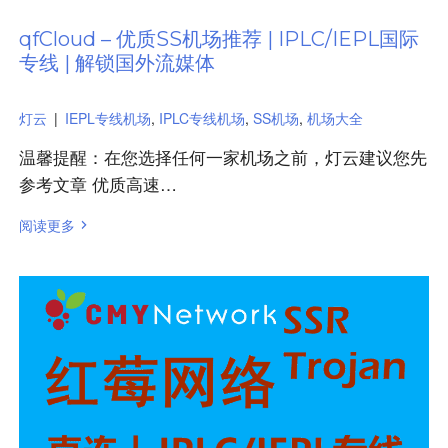
qfCloud – 优质SS机场推荐 | IPLC/IEPL国际
专线 | 解锁国外流媒体
灯云
|
IEPL专线机场
,
IPLC专线机场
,
SS机场
,
机场大全
温馨提醒：在您选择任何一家机场之前，灯云建议您先
参考文章 优质高速…
阅读更多