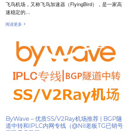
飞鸟机场，又称飞鸟加速器（FlyingBird），是一家高
速稳定的…
阅读更多
ByWave – 优质SS/V2Ray机场推荐 | BGP隧
道中转和IPLC内网专线（@Nil老板TG已销号