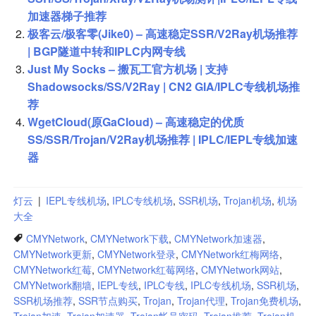
加速器梯子推荐
极客云/极客零(Jike0) – 高速稳定SSR/V2Ray机场推荐
| BGP隧道中转和IPLC内网专线
Just My Socks – 搬瓦工官方机场 | 支持
Shadowsocks/SS/V2Ray | CN2 GIA/IPLC专线机场推
荐
WgetCloud(原GaCloud) – 高速稳定的优质
SS/SSR/Trojan/V2Ray机场推荐 | IPLC/IEPL专线加速
器
灯云
|
IEPL专线机场
,
IPLC专线机场
,
SSR机场
,
Trojan机场
,
机场
大全
CMYNetwork
,
CMYNetwork下载
,
CMYNetwork加速器
,
CMYNetwork更新
,
CMYNetwork登录
,
CMYNetwork红梅网络
,
CMYNetwork红莓
,
CMYNetwork红莓网络
,
CMYNetwork网站
,
CMYNetwork翻墙
,
IEPL专线
,
IPLC专线
,
IPLC专线机场
,
SSR机场
,
SSR机场推荐
,
SSR节点购买
,
Trojan
,
Trojan代理
,
Trojan免费机场
,
Trojan加速
,
Trojan加速器
,
Trojan帐号密码
,
Trojan推荐
,
Trojan机