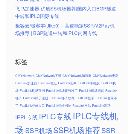
飞鸟加速器-优质SS机场推荐|国内入口BGP隧道
中转和IPLC国际专线
极客云/极客零(Jike0) – 高速稳定SSR/V2Ray机
场推荐 | BGP隧道中转和IPLC内网专线
标签
CMYNetwork
CMYNetwork下载
CMYNetwork加速器
CMYNetwork更新
FastLink加速器
FastLink地址
FastLink官网
FastLink手机版
FastLink机
场
FastLink机场官网
FastLink机场账号没了
FastLink机场跑路
FastLink
梯子
FastLink梯子注册
FastLink梯子软件
FastLink登录
FastLink登录不
了
FastLink登录入口
FastLink登录网址
FastLink网站
FastLink跑路
IPLC专线机
IPLC专线
IEPL专线
场
SSR机场推荐
SSR机场
SSR