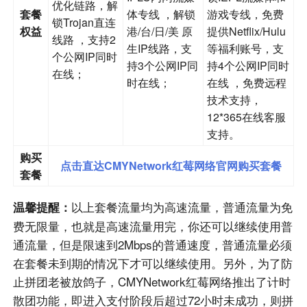
优化链路，解
套餐
体专线 ，解锁
游戏专线，免费
锁Trojan直连
权益
港/台/日/美 原
提供Netflix/Hulu
线路 ，支持2
生IP线路，支
等福利账号，支
个公网IP同时
持3个公网IP同
持4个公网IP同时
在线；
时在线；
在线 ，免费远程
技术支持，
12*365在线客服
支持。
购买
点击直达CMYNetwork红莓网络官网购买套餐
套餐
以上套餐流量均为高速流量，普通流量为免
温馨提醒：
费无限量，也就是高速流量用完，你还可以继续使用普
通流量，但是限速到2Mbps的普通速度，普通流量必须
在套餐未到期的情况下才可以继续使用。另外，为了防
止拼团老被放鸽子，CMYNetwork红莓网络推出了计时
散团功能，即进入支付阶段后超过72小时未成功，则拼