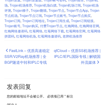
场
,
Trojan机场推荐
,
Trojan机场白嫖
,
Trojan机场订阅
,
Trojan机场
评测
,
Trojan梯子
,
Trojan翻墙
,
Trojan节点
,
Trojan节点App
,
Trojan
节点机场
,
Trojan节点订阅
,
Trojan节点账号
,
Trojan节点购买
,
Trojan订阅
,
Trojan订阅地址
,
Trojan订阅生成
,
Trojan订阅链接
,
Trojan账号
,
Trojan购买
,
付费Trojan节点
,
红梅网络
,
红梅网络官网
,
红梅网络邀请码
,
红莓网络
,
红莓网络下载
,
红莓网络官网
,
红莓网络
拼团码
,
红莓网络机场
,
红莓网络邀请码
,
老牌机场推荐
文
FastLink – 优质高速稳定
qfCloud – 优质SS机场推荐 |
SSR/V2Ray机场推荐 | 全
IPLC/IEPL国际专线 | 解锁国
章
BGP隧道中转和IPLC专线
外流媒体
导
航
发表回复
您的邮箱地址不会被公开。
必填项已用
*
标注
评论
*