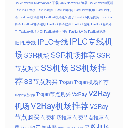
CMYNetwork
CMYNetwork下载
CMYNetwork加速器
CMYNetwork更新
FastLink加速器
FastLink地址
FastLink官网
FastLink手机版
FastLink机
场
FastLink机场官网
FastLink机场账号没了
FastLink机场跑路
FastLink
梯子
FastLink梯子注册
FastLink梯子软件
FastLink登录
FastLink登录不
了
FastLink登录入口
FastLink登录网址
FastLink网站
FastLink跑路
IPLC专线机
IPLC专线
IEPL专线
场
SSR机场推荐
SSR机场
SSR
SS机场
SS机场推
节点购买
荐
SS节点购买
Trojan
Trojan机场推荐
V2Ray
Trojan节点购买
V2Ray
Trojan节点App
V2Ray机场推荐
机场
V2Ray
节点购买
付费机场推荐
付费节点推荐
付
老牌机场
费节点购买
加速器