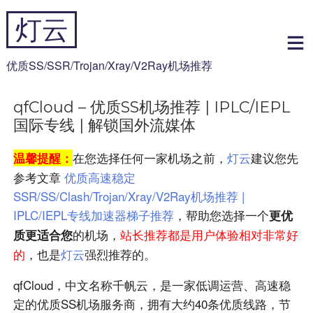
跳
灯云
到
内
容
优质SS/SSR/Trojan/Xray/V2Ray机场推荐
qfCloud – 优质SS机场推荐 | IPLC/IEPL
国际专线 | 解锁国外流媒体
在您选择任何一家机场之前，
灯云
建议您先
温馨提醒：
参考文章
优质高速稳定
SSR/SS/Clash/Trojan/Xray/V2Ray机场推荐 |
IPLC/IEPL专线加速器梯子推荐
，帮助您选择一个
更优
的机场，
站长推荐都是用户体验相对非常好
质更适合您
的
，也是
灯云
强烈推荐的。
qfCloud，中文名称千帆云，是一家低调运营、高速稳
定的优质SS机场服务商，拥有大约40条优质线路，节