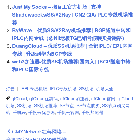
Just My Socks – 搬瓦工官方机场 | 支持
Shadowsocks/SS/V2Ray | CN2 GIA/IPLC专线机场推
荐
ByWave – 优质SS/V2Ray机场推荐 | BGP隧道中转和
IPLC内网专线（@Nil老板TG已销号假装卖身跑路）
DuangCloud – 优质SS机场推荐 | 全部IPLC/IEPL内网
专线 | 升级到华为BGP专线
web3加速器-优质SS机场推荐|国内入口BGP隧道中转
和IPLC国际专线
灯云
|
IEPL专线机场
,
IPLC专线机场
,
SS机场
,
机场大全
qfCloud
,
qfCloud优惠码
,
qfCloud加速器
,
qfCloud官网
,
qfCloud
机场
,
SS机场
,
SS机场推荐
,
SS节点
,
SS节点购买
,
SS节点购买网
站
,
千帆云
,
千帆云优惠码
,
千帆云官网
,
千帆加速器
文
CMYNetwork红莓网络 –
高速稳定SSR/Trojan机场推