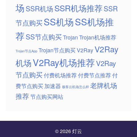
场
SSR机场推荐
SSR机场
SSR
SS机场
SS机场推
节点购买
荐
SS节点购买
Trojan
Trojan机场推荐
V2Ray
Trojan节点购买
V2Ray
Trojan节点App
V2Ray机场推荐
机场
V2Ray
节点购买
付费机场推荐
付费节点推荐
付
老牌机场
费节点购买
加速器
极客云机场怎么样
推荐
节点购买网站
© 2026 灯云