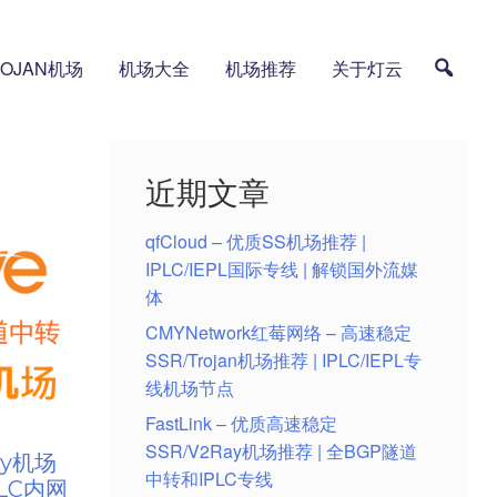
ROJAN机场
机场大全
机场推荐
关于灯云
近期文章
qfCloud – 优质SS机场推荐 |
IPLC/IEPL国际专线 | 解锁国外流媒
体
CMYNetwork红莓网络 – 高速稳定
SSR/Trojan机场推荐 | IPLC/IEPL专
线机场节点
FastLink – 优质高速稳定
SSR/V2Ray机场推荐 | 全BGP隧道
ay机场
中转和IPLC专线
PLC内网