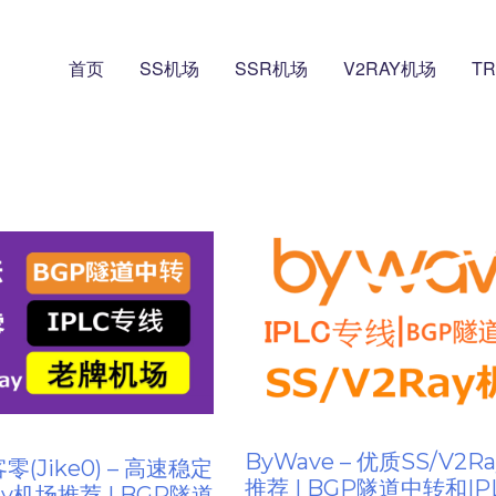
首页
SS机场
SSR机场
V2RAY机场
T
ByWave – 优质SS/V2R
(Jike0) – 高速稳定
推荐 | BGP隧道中转和I
ay机场推荐 | BGP隧道